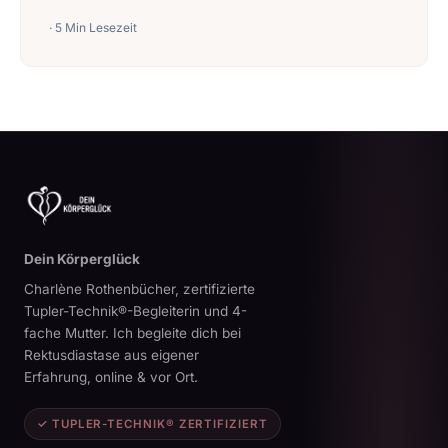
· 5 Min Lesezeit
Dein Körperglück
Charlène Rothenbücher, zertifizierte
Tupler-Technik®-Begleiterin und 4-
fache Mutter. Ich begleite dich bei
Rektusdiastase aus eigener
Erfahrung, online & vor Ort.
✓ TUPLER-TECHNIK® ZERTIFIZIERT